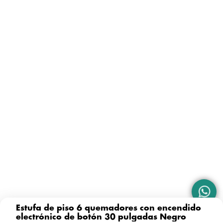
Medidas con caja
Encendido electrónico de botón
Ancho caja
82
Inspirado en los prácticos, con el sistema de Encendido
Altura caja
106
electrónico de botón de las estufas Acros® encender tus
Altura caja
quemadores nunca tan fácil.
106
Profundidad caja
82
Ancho caja
82
Peso caja
53.11
Peso caja
53.11
Exterior
Color
Negro
Profundidad caja
82
Material
Metal
Estufa de piso 6 quemadores con encendido
electrónico de botón 30 pulgadas Negro