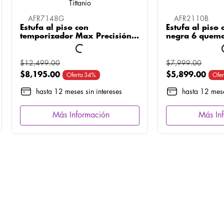
AFR7148G
AFR2110B
Estufa al piso con
Estufa al piso 
temporizador Max Precisión 6
negra 6 quem
quemadores 30 pulgadas
pulgadas Neg
Tittanio
$
12
,
499
.
00
$
7
,
999
.
00
$
8
,
195
.
00
$
5
,
899
.
00
Oferta
34%
Ofer
hasta 12 meses sin intereses
hasta 12 mese
Más Información
Más In