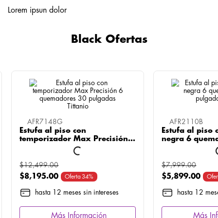
Lorem ipsun dolor
Black Ofertas
AFR7148G
AFR2110B
Estufa al piso con
Estufa al piso 
temporizador Max Precisión 6
negra 6 quem
quemadores 30 pulgadas
pulgadas Neg
Tittanio
$
12
,
499
.
00
$
7
,
999
.
00
$
8
,
195
.
00
$
5
,
899
.
00
Oferta
34%
Ofer
hasta 12 meses sin intereses
hasta 12 mese
Más Información
Más In