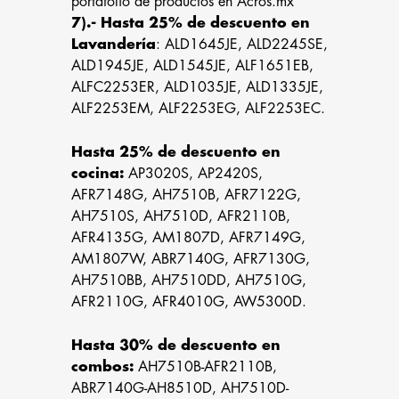
portafolio de productos en Acros.mx
7).- Hasta 25% de descuento en
Lavandería
: ALD1645JE, ALD2245SE,
ALD1945JE, ALD1545JE, ALF1651EB,
ALFC2253ER, ALD1035JE, ALD1335JE,
ALF2253EM, ALF2253EG, ALF2253EC.
Hasta 25% de descuento en
cocina:
AP3020S, AP2420S,
AFR7148G, AH7510B, AFR7122G,
AH7510S, AH7510D, AFR2110B,
AFR4135G, AM1807D, AFR7149G,
AM1807W, ABR7140G, AFR7130G,
AH7510BB, AH7510DD, AH7510G,
AFR2110G, AFR4010G, AW5300D.
Hasta 30% de descuento en
combos:
AH7510B-AFR2110B,
ABR7140G-AH8510D, AH7510D-