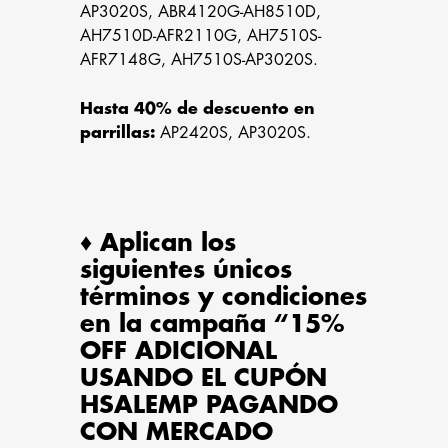
AP3020S, ABR4120G-AH8510D,
AH7510D-AFR2110G, AH7510S-
AFR7148G, AH7510S-AP3020S.
Hasta 40% de descuento en
parrillas:
AP2420S, AP3020S.
♦️ Aplican los
siguientes únicos
términos y condiciones
en la campaña “15%
OFF ADICIONAL
USANDO EL CUPÓN
HSALEMP PAGANDO
CON MERCADO